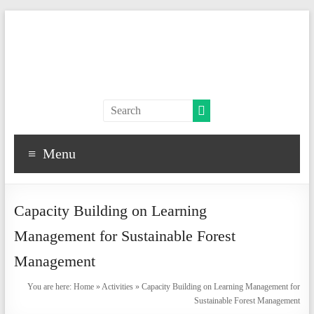
Skip
to
content
The
FRAME
Menu
Project
Forest,
climate
Capacity Building on Learning
change
Management for Sustainable Forest
mitigation
and
Management
adaptation:
You are here:
Home
»
Activities
»
Capacity Building on Learning Management for
Higher
Sustainable Forest Management
Education